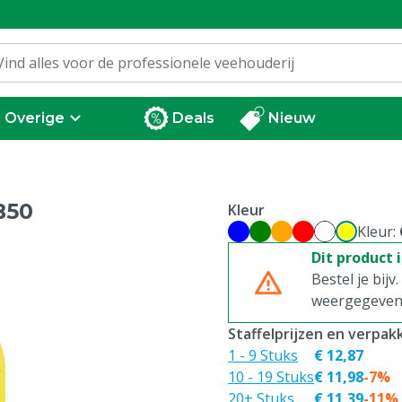
Overige
Deals
Nieuw
B50
Kleur
Kleur:
Dit product 
Bestel je bijv
weergegeven p
Staffelprijzen en verpa
1 - 9 Stuks
€ 12,87
10 - 19 Stuks
€ 11,98
-7%
20+ Stuks
€ 11,39
-11%