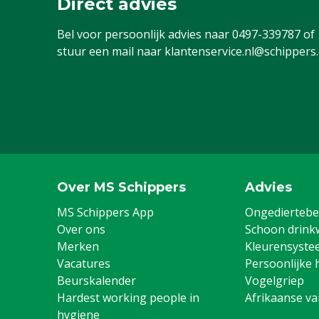
Direct advies
Kleur
Geel
Bel voor persoonlijk advies naar
0497-339787
of
stuur een mail naar
klantenservice.nl@schippers
Over MS Schippers
Advies
MS Schippers App
Ongediertebes
Over ons
Schoon drink
Merken
Kleurensyste
Vacatures
Persoonlijke 
Beurskalender
Vogelgriep
Hardest working people in
Afrikaanse v
hygiene