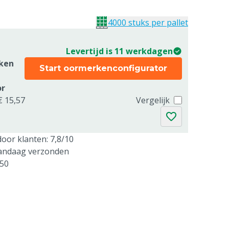
4000 stuks per pallet
Levertijd is 11 werkdagen
ken
Start oormerkenconfigurator
or
€ 15,57
Vergelijk
oor klanten: 7,8/10
vandaag verzonden
250