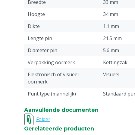
Breedte
33 mm
Hoogte
34 mm
Dikte
1.1 mm
Lengte pin
21.5 mm
Diameter pin
5.6 mm
Verpakking oormerk
Kettingzak
Elektronisch of visueel
Visueel
oormerk
Punt type (mannelijk)
Standaard pu
UV-bestendig
Ja
Aanvullende documenten
Oormerkdeel
Mannelijk
Folder
Gerelateerde producten
Stuks
50