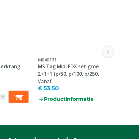
M0401311
M0409829
merktang
MS Tag Midi FDX set groen
MS Tag Round
2+1+1 (p/50, p/100, p/250,
oormerk vrou
p/500, p/1000)
Vanaf
gesloten bed
€ 53,50
p/100
Productinformatie
Producti