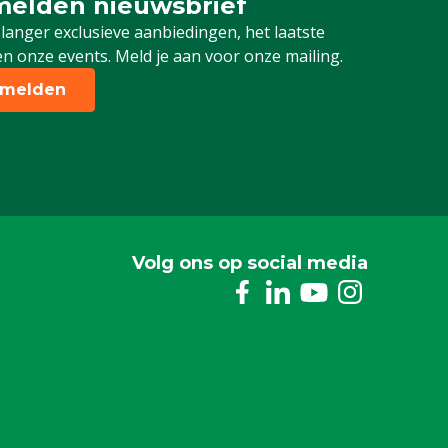
elden nieuwsbrief
 je in voor onze nieuwsbrief
 langer exclusieve aanbiedingen, het laatste
n onze events. Meld je aan voor onze mailing.
melden
Volg ons op social media