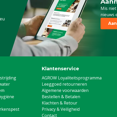
Aanm
Schrijf
Mis niet
nieuws e
.eu
Aan
Klantenservice
trijding
AGROW Loyaliteitsprogramma
water
Leeggoed retourneren
em
Algemene voorwaarden
hygiëne
Bestellen & Betalen
Klachten & Retour
arkenspest
Privacy & Veiligheid
Contact