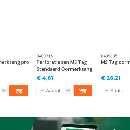
ermoplastisch
 (TPU)
0409716
0409835
onform onze algemene
merktang pro
Perforatiepen MS Tag
MS Tag oor
antie voorwaarden,
Standaard Oormerktang
 het kopje "Klantenservice
€ 4,61
€ 26,21
 Retour" onderaan deze
ordt speciaal voor u
 na bestelling niet meer
f na ontvangst
d worden.