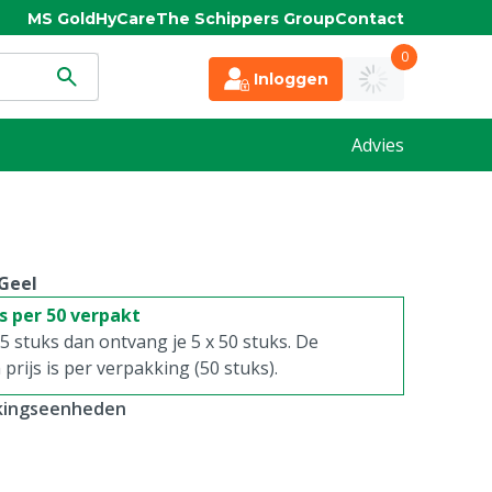
MS Gold
HyCare
The Schippers Group
Contact
0
Inloggen
Advies
Geel
is per 50 verpakt
. 5 stuks dan ontvang je 5 x 50 stuks. De
rijs is per verpakking (50 stuks).
kkingseenheden