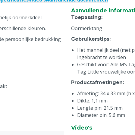
Aanvullende informat
nelijk oormerkdeel.
Toepassing
:
rschillende kleuren.
Oormerktang
 de persoonlijke bedrukking
Gebruikerstips
:
Het mannelijk deel (met pi
ingebracht te worden
Geschikt voor: Alle MS T
Tag Little vrouwelijke o
Productafmetingen
:
pakt
Afmeting: 34 x 33 mm (h x
Dikte: 1,1 mm
Lengte pin: 21,5 mm
Diameter pin: 5,6 mm
Wetgeving
:
Video's