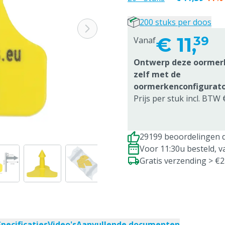
200 stuks per doos
€
11,
39
Vanaf
Ontwerp deze oormer
zelf met de
oormerkenconfigurat
Prijs per stuk incl. BTW 
29199 beoordelingen d
Voor 11:30u besteld, 
Gratis verzending > €
Specificaties
Video's
Aanvullende documenten