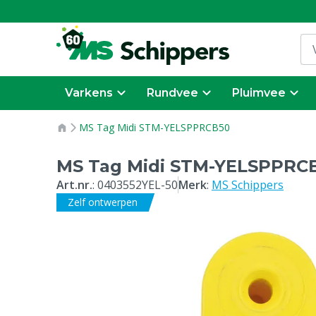
Varkens
Rundvee
Pluimvee
MS Tag Midi STM-YELSPPRCB50
MS Tag Midi STM-YELSPPRC
Art.nr.
:
0403552YEL-50
Merk
:
MS Schippers
Zelf ontwerpen