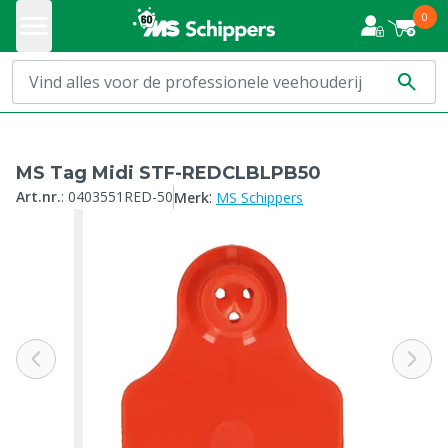
0
MS Tag Midi STF-REDCLBLPB50
:
Art.nr.
:
0403551RED-50
Merk
MS Schippers