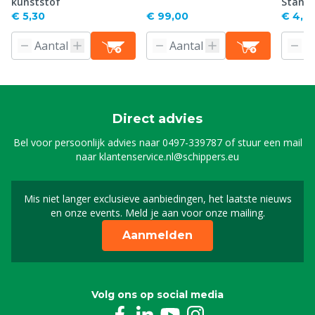
kunststof
Stand
€ 5,30
€ 99,00
€ 4,61
Direct advies
Bel voor persoonlijk advies naar
0497-339787
of stuur een mail
naar
klantenservice.nl@schippers.eu
Mis niet langer exclusieve aanbiedingen, het laatste nieuws
Schrijf je in voor onze n
en onze events. Meld je aan voor onze mailing.
Aanmelden
Volg ons op social media