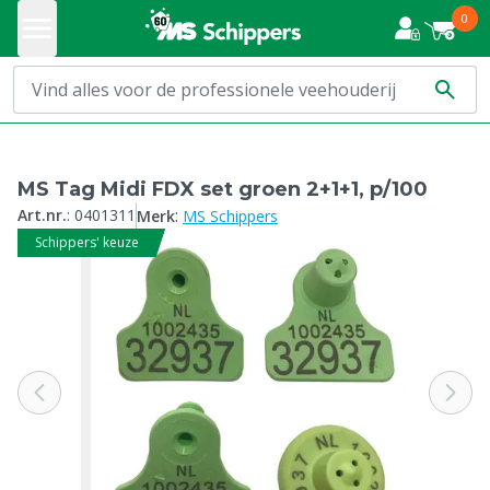
0
MS Tag Midi FDX set groen 2+1+1, p/100
:
Art.nr.
:
0401311
Merk
MS Schippers
Schippers' keuze