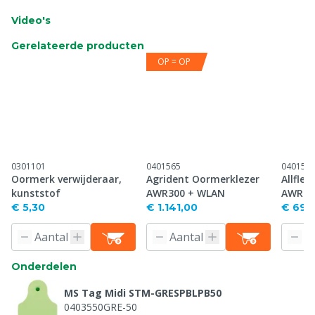
Video's
Gerelateerde producten
OP = OP
0301101
0401565
040156
Oormerk verwijderaar,
Agrident Oormerklezer
Allfle
kunststof
AWR300 + WLAN
AWR25
€ 5,30
€ 1.141,00
€ 691
Onderdelen
MS Tag Midi STM-GRESPBLPB50
0403550GRE-50