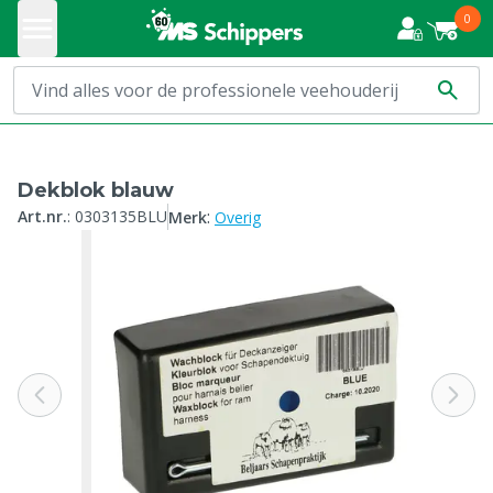
0
Dekblok blauw
:
Art.nr.
:
0303135BLU
Merk
Overig