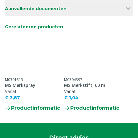
Aanvullende documenten
Gerelateerde producten
M0301313
M0304397
MS Merkspray
MS Merkstift, 60 ml
Vanaf
Vanaf
€ 3,87
€ 1,04
Productinformatie
Productinformatie
Direct advies