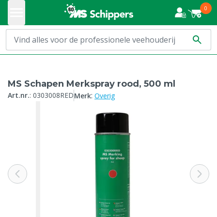
0
MS Schapen Merkspray rood, 500 ml
:
Art.nr.
:
0303008RED
Merk
Overig