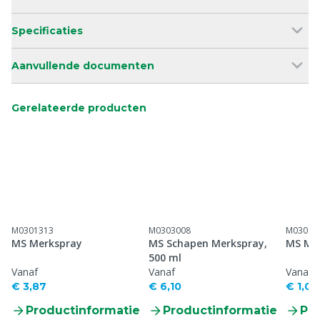
Specificaties
Aanvullende documenten
Gerelateerde producten
M0301313
M0303008
M03043
MS Merkspray
MS Schapen Merkspray,
MS Mer
500 ml
Vanaf
Vanaf
Vanaf
€ 3,87
€ 6,10
€ 1,04
Productinformatie
Productinformatie
Pr