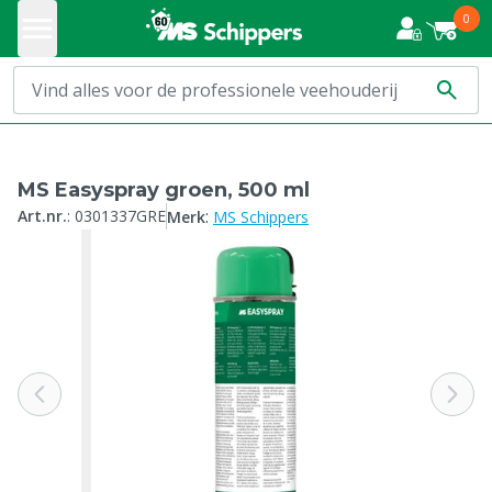
0
MS Easyspray groen, 500 ml
:
Art.nr.
:
0301337GRE
Merk
MS Schippers