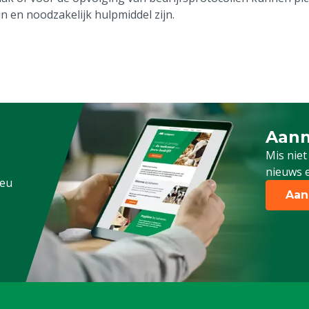
jn en noodzakelijk hulpmiddel zijn.
Aanm
Schrijf
Mis niet
nieuws e
.eu
Aan