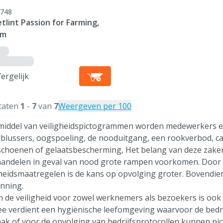
748
tlint Passion for Farming,
 m
ergelijk
taten
1
-
7
van
7
Weergeven per 100
iddel van veiligheidspictogrammen worden medewerkers e
blussers, oogspoeling, de nooduitgang, een rookverbod, cal
choenen of gelaatsbescherming, Het belang van deze zaken d
 handelen in geval van nood grote rampen voorkomen. Door
gheidsmaatregelen is de kans op opvolging groter. Bovendi
nning.
n de veiligheid voor zowel werknemers als bezoekers is ook d
ee verdient een hygiënische leefomgeving waarvoor de bedrijf
aak of voor de opvolging van bedrijfsprotocollen kunnen pi