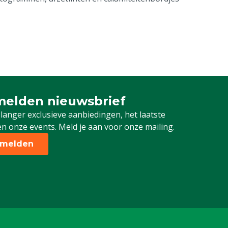
elden nieuwsbrief
 je in voor onze nieuwsbrief
 langer exclusieve aanbiedingen, het laatste
n onze events. Meld je aan voor onze mailing.
melden