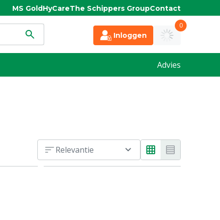
MS Gold
HyCare
The Schippers Group
Contact
0
Inloggen
Advies
Relevantie