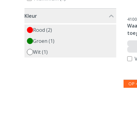
Kleur
4100
Waa
Rood (2)
toe
Groen (1)
Wit (1)
V
OP 