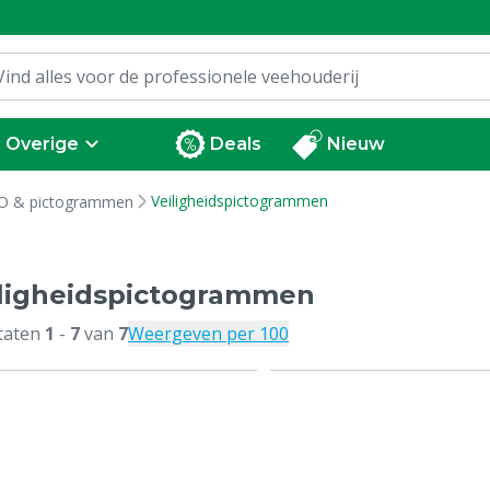
Overige
Deals
Nieuw
Veiligheidspictogrammen
O & pictogrammen
ligheidspictogrammen
taten
1
-
7
van
7
Weergeven per 100