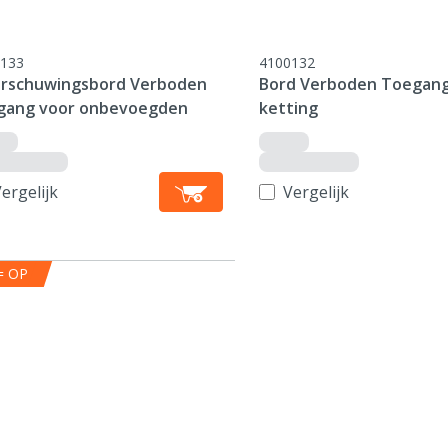
133
4100132
rschuwingsbord Verboden
Bord Verboden Toegang, 
gang voor onbevoegden
ketting
ergelijk
Vergelijk
= OP