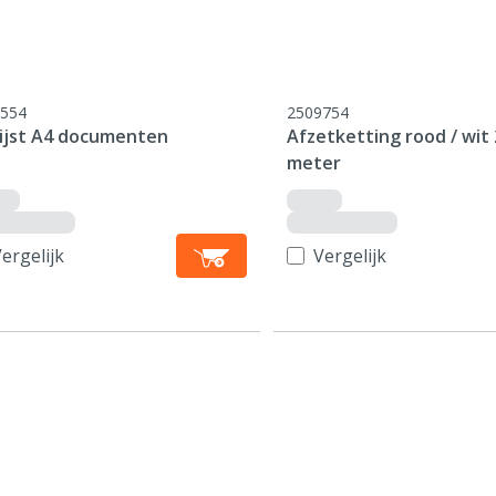
554
2509754
lijst A4 documenten
Afzetketting rood / wit 
meter
ergelijk
Vergelijk