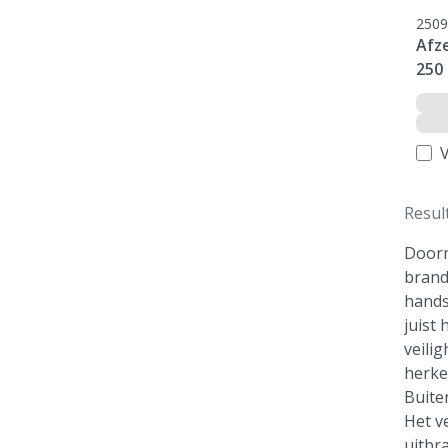
2509
Afze
250
V
Resul
Doorm
brand
hands
juist
veili
herke
Buite
Het v
uitbr