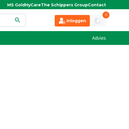
MS Gold
HyCare
The Schippers Group
Contact
0
Inloggen
Advies