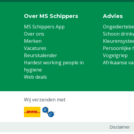
Over MS Schippers
Advies
MS Schippers App
Ongediertebes
Over ons
Schoon drink
Merken
Kleurensyste
Vacatures
Persoonlijke 
Beurskalender
Vogelgriep
Hardest working people in
Afrikaanse v
hygiene
Web deals
Wij verzenden met
Disclaimer