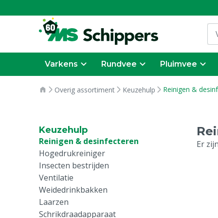
Varkens
Rundvee
Pluimvee
Reinigen & desin
Overig assortiment
Keuzehulp
Rei
Keuzehulp
Reinigen & desinfecteren
Er zi
Hogedrukreiniger
Insecten bestrijden
Ventilatie
Weidedrinkbakken
Laarzen
Schrikdraadapparaat