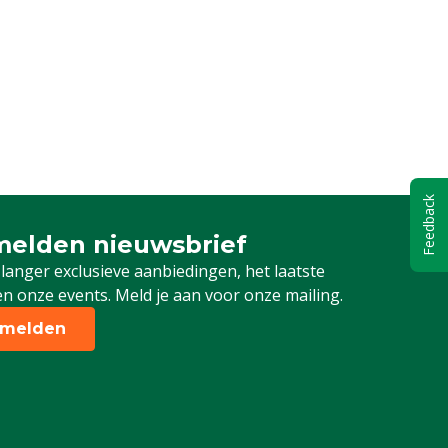
Feedback
elden nieuwsbrief
 je in voor onze nieuwsbrief
 langer exclusieve aanbiedingen, het laatste
n onze events. Meld je aan voor onze mailing.
melden