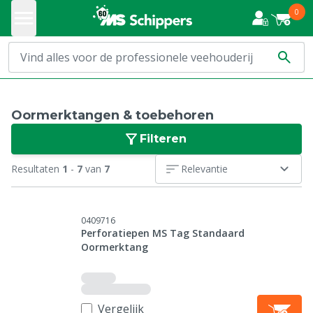
0
Oormerktangen & toebehoren
Filteren
Resultaten
1
-
7
van
7
Relevantie
0409716
Perforatiepen MS Tag Standaard
Oormerktang
Vergelijk