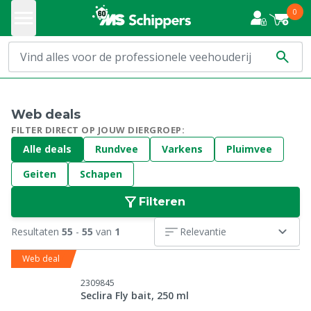
0
Web deals
FILTER DIRECT OP JOUW DIERGROEP:
Alle deals
Rundvee
Varkens
Pluimvee
Geiten
Schapen
Filteren
Resultaten
55
-
55
van
1
Relevantie
Web deal
2309845
Seclira Fly bait, 250 ml