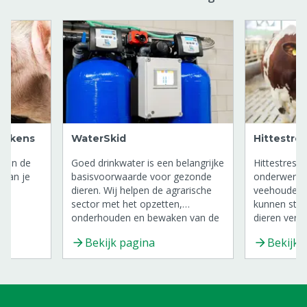
Varkens
WaterSkid
Hittestres
eren de
Goed drinkwater is een belangrijke
Hittestress 
 van je
basisvoorwaarde voor gezonde
onderwerp i
dieren. Wij helpen de agrarische
veehouderi
en!
sector met het opzetten,
kunnen stres
onderhouden en bewaken van de
dieren vero
watervoorziening voor uw dieren.
Bekijk pagina
Bekijk 