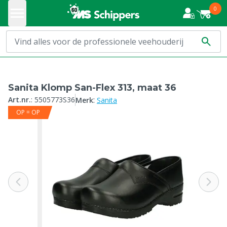
0
Sanita Klomp San-Flex 313, maat 36
:
Art.nr.
:
5505773S36
Merk
Sanita
OP = OP