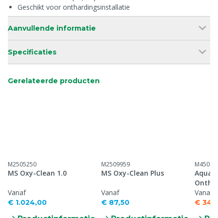
Geschikt voor onthardingsinstallatie
Aanvullende informatie
Specificaties
Gerelateerde producten
M2505250
M2509959
M45043
MS Oxy-Clean 1.0
MS Oxy-Clean Plus
Aqua 
Onthar
Vanaf
Vanaf
Vanaf
€ 1.024,00
€ 87,50
€ 340