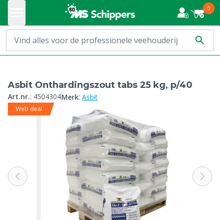
0
Asbit Onthardingszout tabs 25 kg, p/40
:
Art.nr.
:
4504304
Merk
Asbit
Web deal