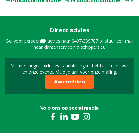
Productinformatie
Productinformatie
Pr
Direct advies
Bel voor persoonlijk advies naar
0497-339787
of stuur een mail
naar
klantenservice.nl@schippers.eu
Mis niet langer exclusieve aanbiedingen, het laatste nieuws
Schrijf je in voor onze n
en onze events. Meld je aan voor onze mailing.
Aanmelden
Volg ons op social media