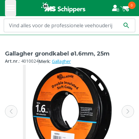
0
Gallagher grondkabel ø1.6mm, 25m
:
Art.nr.
:
4010024
Merk
Gallagher