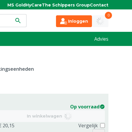
MS Gold
HyCare
The Schippers Group
Contact
0
Inloggen
Advies
kkingseenheden
Op voorraad
In winkelwagen
€ 20,15
Vergelijk