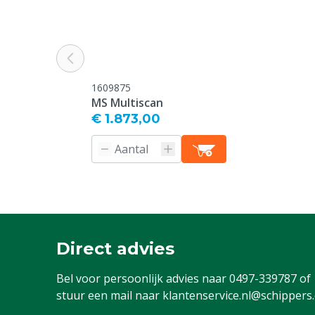
1609875
MS Multiscan
€ 1.873,00
Direct advies
Bel voor persoonlijk advies naar
0497-339787
of
stuur een mail naar
klantenservice.nl@schippers