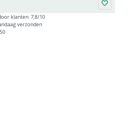
oor klanten: 7,8/10
vandaag verzonden
250