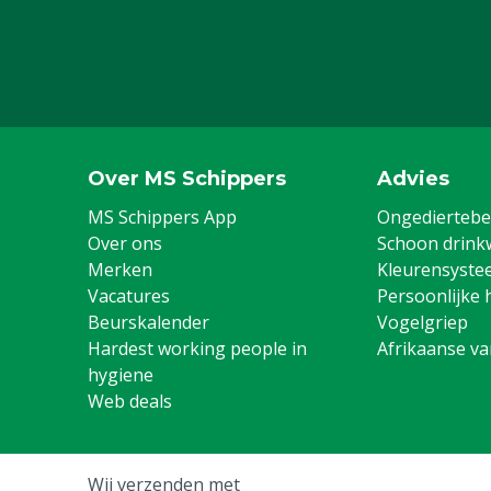
Over MS Schippers
Advies
MS Schippers App
Ongediertebes
Over ons
Schoon drink
Merken
Kleurensyste
Vacatures
Persoonlijke 
Beurskalender
Vogelgriep
Hardest working people in
Afrikaanse v
hygiene
Web deals
Wij verzenden met