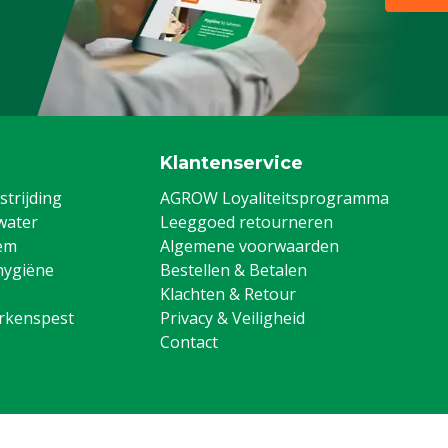
Klantenservice
trijding
AGROW Loyaliteitsprogramma
water
Leeggoed retourneren
em
Algemene voorwaarden
hygiëne
Bestellen & Betalen
Klachten & Retour
arkenspest
Privacy & Veiligheid
Contact