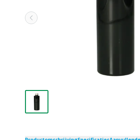
Productomschrijving
Specificaties
Aanvullend