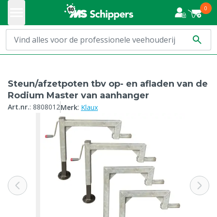
0
Steun/afzetpoten tbv op- en afladen van de
Rodium Master van aanhanger
:
Art.nr.
:
8808012
Merk
Klaux