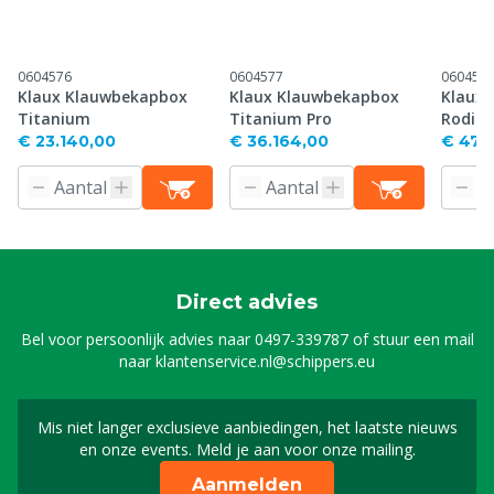
0604576
0604577
060457
Klaux Klauwbekapbox
Klaux Klauwbekapbox
Klaux
Titanium
Titanium Pro
Rodiu
€ 23.140,00
€ 36.164,00
€ 47.
Direct advies
Bel voor persoonlijk advies naar
0497-339787
of stuur een mail
naar
klantenservice.nl@schippers.eu
Mis niet langer exclusieve aanbiedingen, het laatste nieuws
Schrijf je in voor onze n
en onze events. Meld je aan voor onze mailing.
Aanmelden