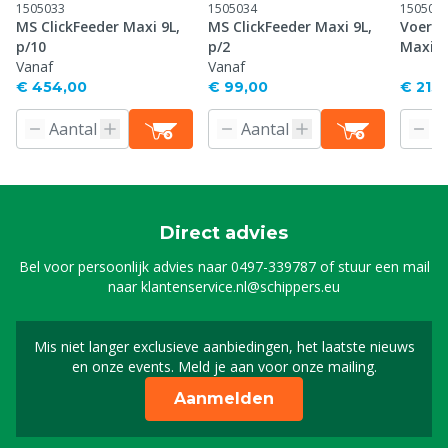
1505033
1505034
150503
MS ClickFeeder Maxi 9L,
MS ClickFeeder Maxi 9L,
Voersi
p/10
p/2
Maxi w
Vanaf
Vanaf
€ 454,00
€ 99,00
€ 213,
Direct advies
Bel voor persoonlijk advies naar
0497-339787
of stuur een mail
naar
klantenservice.nl@schippers.eu
Mis niet langer exclusieve aanbiedingen, het laatste nieuws
Schrijf je in voor onze n
en onze events. Meld je aan voor onze mailing.
Aanmelden