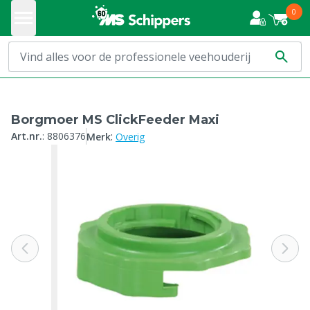
0
Borgmoer MS ClickFeeder Maxi
:
Art.nr.
:
8806376
Merk
Overig