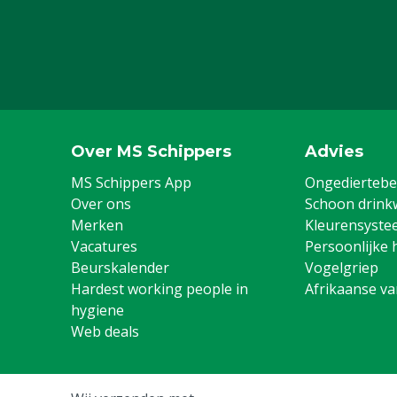
Over MS Schippers
Advies
MS Schippers App
Ongediertebes
Over ons
Schoon drink
Merken
Kleurensyste
Vacatures
Persoonlijke 
Beurskalender
Vogelgriep
Hardest working people in
Afrikaanse v
hygiene
Web deals