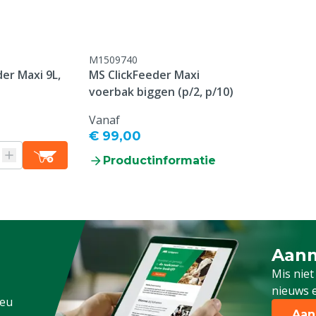
M1509740
er Maxi 9L,
MS ClickFeeder Maxi
voerbak biggen (p/2, p/10)
Vanaf
€ 99,00
Productinformatie
Aanm
Schrijf
Mis niet
nieuws e
.eu
Aan