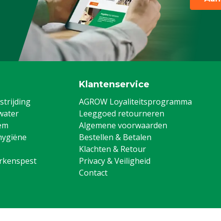
Klantenservice
trijding
AGROW Loyaliteitsprogramma
water
Leeggoed retourneren
em
Algemene voorwaarden
hygiëne
Bestellen & Betalen
Klachten & Retour
arkenspest
Privacy & Veiligheid
Contact