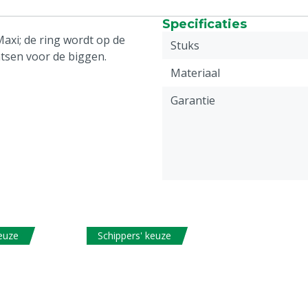
Specificaties
axi; de ring wordt op de
Stuks
tsen voor de biggen.
Materiaal
Garantie
keuze
Schippers' keuze