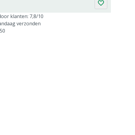
oor klanten: 7,8/10
vandaag verzonden
250