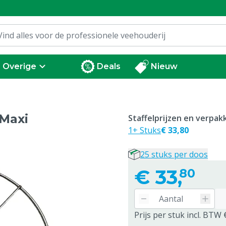
Overige
Deals
Nieuw
 Maxi
Staffelprijzen en verpa
1+ Stuks
€ 33,80
25 stuks per doos
€
33,
80
Prijs per stuk incl. BTW 