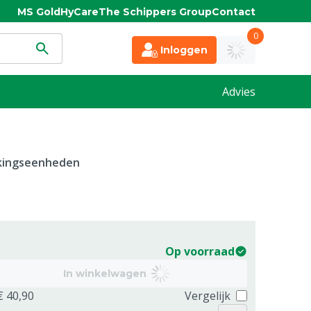
MS Gold
HyCare
The Schippers Group
Contact
0
Inloggen
Advies
kkingseenheden
Op voorraad
In winkelwagen
€ 40,90
Vergelijk