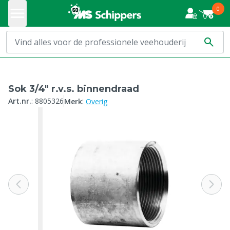
0
Sok 3/4" r.v.s. binnendraad
:
Art.nr.
:
8805326
Merk
Overig