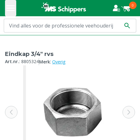
0
Eindkap 3/4" rvs
:
Art.nr.
:
8805324
Merk
Overig