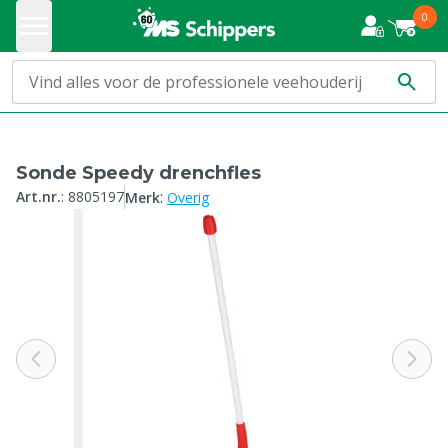
0
Sonde Speedy drenchfles
:
Art.nr.
:
8805197
Merk
Overig