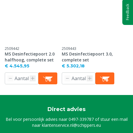
Feedback
2509442
2509443
MS Desinfectiepoort 2.0
MS Desinfectiepoort 3.0,
halfhoog, complete set
complete set
€ 4.545,95
€ 5.302,18
Direct advies
Bel voor persoonlijk advies naar
0497-339787
of stuur een mail
naar
klantenservice.nl@schippers.eu