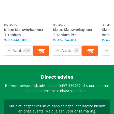
0604576
0604577
060457
Klaux Klauwbekapbox
Klaux Klauwbekapbox
Klaux
Titanium
Titanium Pro
Rodiu
€ 23.140,00
€ 36.164,00
€ 47.
Direct advies
Bel voor persoonlijk advies naar
0497-339787
of stuur een mail
naar
klantenservice.nl@schippers.eu
Mis niet langer exclusieve aanbiedingen, het laatste nieuws
Schrijf je in voor onze n
en onze events. Meld je aan voor onze mailing.