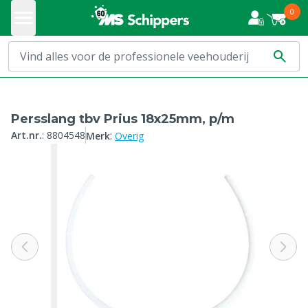
0
Persslang tbv Prius 18x25mm, p/m
:
Art.nr.
:
8804548
Merk
Overig