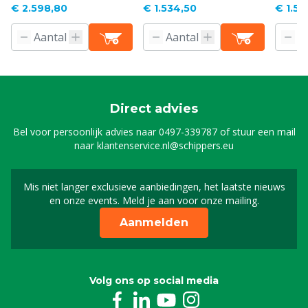
€ 2.598,80
€ 1.534,50
€ 1.56
Direct advies
Bel voor persoonlijk advies naar
0497-339787
of stuur een mail
naar
klantenservice.nl@schippers.eu
Mis niet langer exclusieve aanbiedingen, het laatste nieuws
Schrijf je in voor onze n
en onze events. Meld je aan voor onze mailing.
Aanmelden
Volg ons op social media