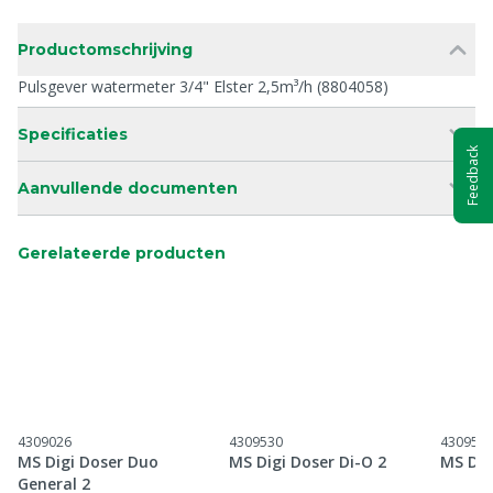
Productomschrijving
Pulsgever watermeter 3/4" Elster 2,5m³/h (8804058)
Specificaties
Feedback
Aanvullende documenten
Gerelateerde producten
4309026
4309530
430953
MS Digi Doser Duo
MS Digi Doser Di-O 2
MS Dig
General 2