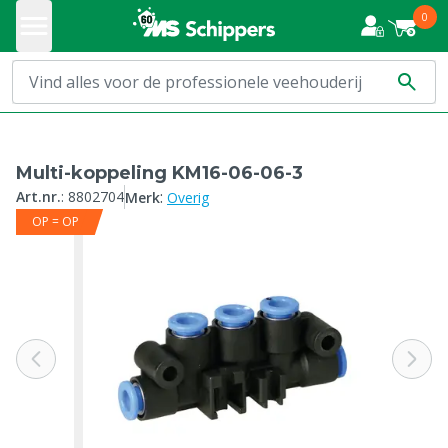
0
Multi-koppeling KM16-06-06-3
:
Art.nr.
:
8802704
Merk
Overig
OP = OP