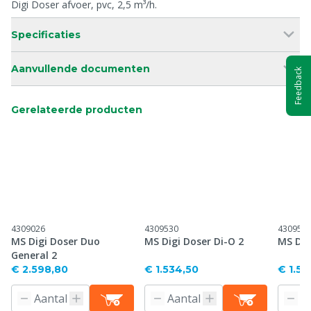
Digi Doser afvoer, pvc, 2,5 m³/h.
Specificaties
Aanvullende documenten
Feedback
Gerelateerde producten
4309026
4309530
430953
MS Digi Doser Duo
MS Digi Doser Di-O 2
MS Dig
General 2
€ 2.598,80
€ 1.534,50
€ 1.56