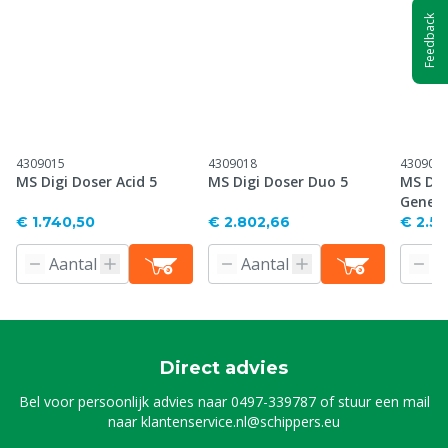
Feedback
4309015
4309018
430902
MS Digi Doser Acid 5
MS Digi Doser Duo 5
MS Dig
Genera
€ 1.740,50
€ 2.802,66
€ 2.5
Direct advies
Bel voor persoonlijk advies naar
0497-339787
of stuur een mail
naar
klantenservice.nl@schippers.eu