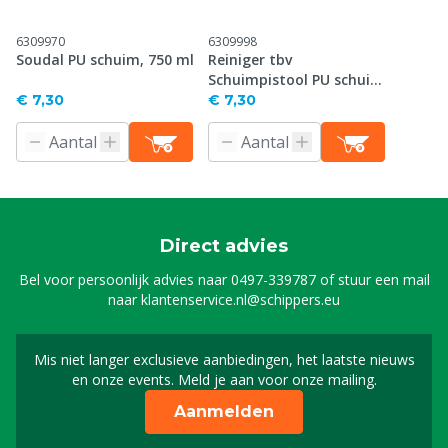
6309970
6309998
Soudal PU schuim, 750 ml
Reiniger tbv
Schuimpistool PU schuim,
500 ml
€ 7,30
€ 7,30
Direct advies
Bel voor persoonlijk advies naar
0497-339787
of stuur een mail
naar
klantenservice.nl@schippers.eu
Mis niet langer exclusieve aanbiedingen, het laatste nieuws
Schrijf je in voor onze n
en onze events. Meld je aan voor onze mailing.
Aanmelden