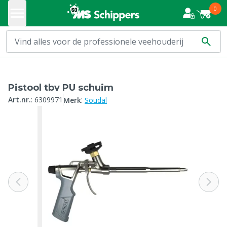
0
Pistool tbv PU schuim
:
Art.nr.
:
6309971
Merk
Soudal