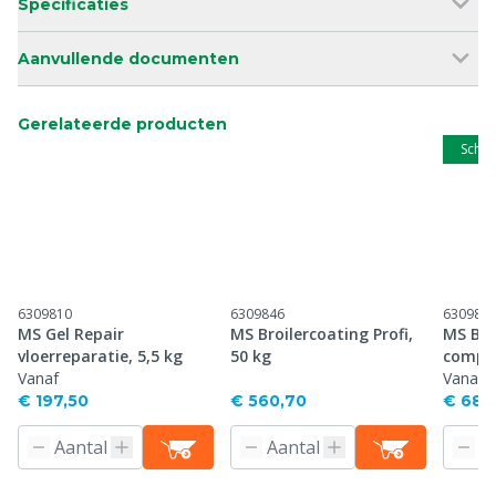
Specificaties
Aanvullende documenten
Gerelateerde producten
Schip
6309810
6309846
630984
MS Gel Repair
MS Broilercoating Profi,
MS Bro
vloerreparatie, 5,5 kg
50 kg
comple
Vanaf
Vanaf
€ 197,50
€ 560,70
€ 682