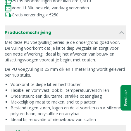
29199 beoordelingen door klanten: 7,8/10
Voor 11:30u besteld, vandaag verzonden
Gratis verzending > €250
Productomschrijving
Met deze PU voegvulling bereid je de ondergrond goed voor.
De vulling voorkomt dat je kit te diep wegzakt én zorgt voor
een nette afwerking. Ideaal bij het afwerken van bouw- en
uitzettingsvoegen voordat je begint met coaten.
De PU voegvulling is 25 mm dik en 1 meter lang wordt geleverd
per 100 stuks.
Voorkomt te diepe kit en hechtfouten
Flexibel en vormvast, ook bij temperatuurverschillen
Feedback
Ondersteunt een duurzame, strakke coatinglaag
Makkelijk op maat te maken, snel te plaatsen
Bestand tegen zuren, logen en de kitsoorten o.b.v. siliconen,
polyurethaan, polysulfide en acrylaat
Ideaal bij renovatie of nieuwbouw van stallen