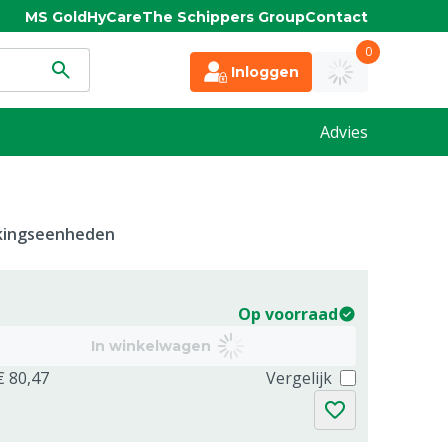
MS Gold
HyCare
The Schippers Group
Contact
0
Inloggen
Advies
kkingseenheden
Op voorraad
In winkelwagen
€ 80,47
Vergelijk