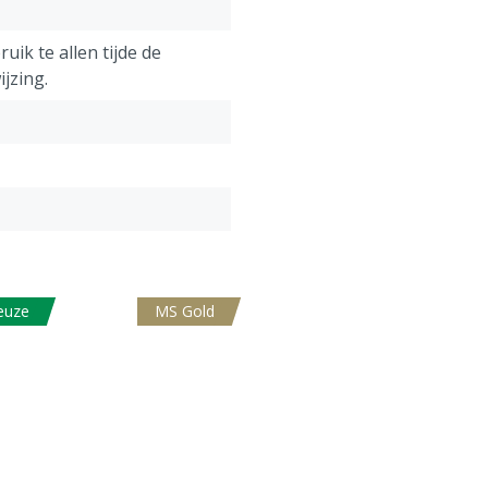
uik te allen tijde de
jzing.
keuze
MS Gold
sgarantie, er geldt geen