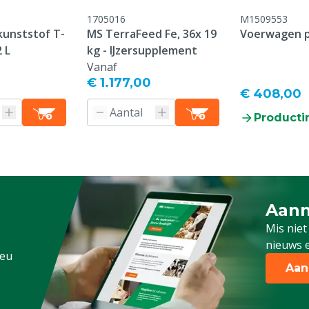
ijtage-onderdelen /
1705016
M1509553
ebruik / breukschade /
unststof T-
MS TerraFeed Fe, 36x 19
Voerwagen p
nderhoud
 L
kg - IJzersupplement
ens, Pluimvee, Schapen,
Vanaf
g
€ 1.177,00
€ 408,00
Producti
Aanm
Schrijf
Mis niet
nieuws e
.eu
Aan