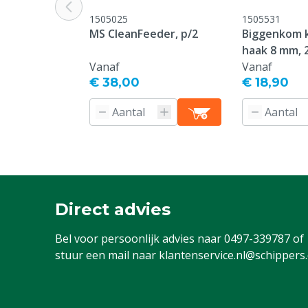
garantie op sl
1505025
1505531
oneigenlijk g
MS CleanFeeder, p/2
Biggenkom k
verzuim in o
haak 8 mm, 2
Diergroep
Rundvee, Vark
Vanaf
Vanaf
€ 38,00
Geiten, Overi
€ 18,90
Aandrijving
Accu
Batterij(en)/accu's
1 stuk
inbegrepen
Direct advies
Bel voor persoonlijk advies naar
0497-339787
of
stuur een mail naar
klantenservice.nl@schippers