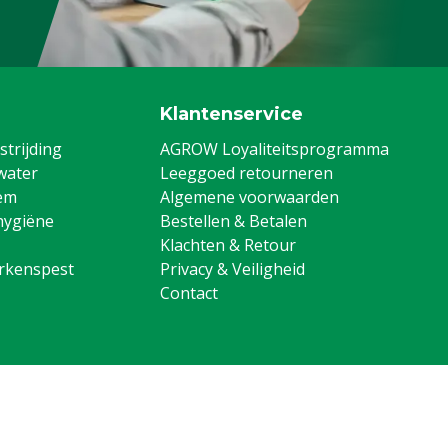
Klantenservice
trijding
AGROW Loyaliteitsprogramma
water
Leeggoed retourneren
em
Algemene voorwaarden
hygiëne
Bestellen & Betalen
Klachten & Retour
arkenspest
Privacy & Veiligheid
Contact