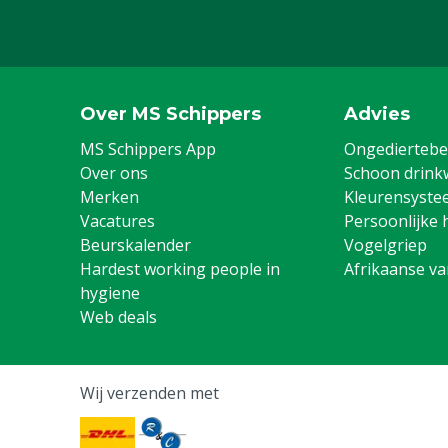
Over MS Schippers
Advies
MS Schippers App
Ongediertebes
Over ons
Schoon drink
Merken
Kleurensyste
Vacatures
Persoonlijke 
Beurskalender
Vogelgriep
Hardest working people in
Afrikaanse v
hygiene
Web deals
Wij verzenden met