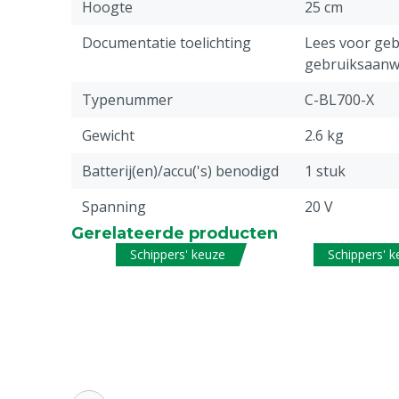
Hoogte
25 cm
Documentatie toelichting
Lees voor gebr
gebruiksaanwi
Typenummer
C-BL700-X
Gewicht
2.6 kg
Batterij(en)/accu('s) benodigd
1 stuk
Spanning
20 V
Gerelateerde producten
Schakelaar
Aan/uit
Schippers' keuze
Schippers' 
Stuks
1
Geluidsniveau
85 dB
Oplaadbaar
Ja
Garantie
5 jaar fabriek