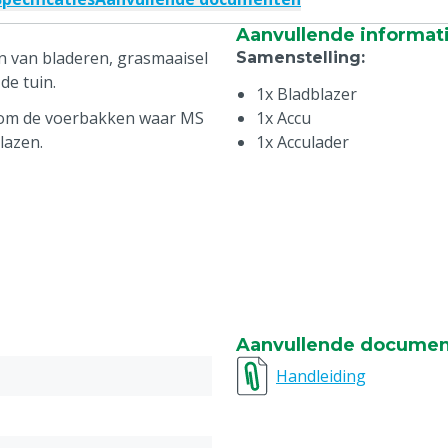
Aanvullende informat
en van bladeren, grasmaaisel
Samenstelling
:
 de tuin.
1x Bladblazer
n om de voerbakken waar MS
1x Accu
lazen.
1x Acculader
Aanvullende docume
Handleiding