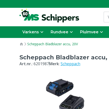
Varkens
Rundvee
Pluimvee
Scheppach Bladblazer accu, 20V
Scheppach Bladblazer accu,
Art.nr.
:
6201987
Merk
:
Scheppach