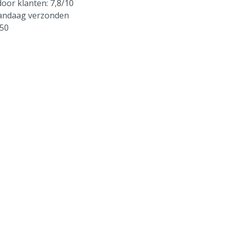
oor klanten: 7,8/10
vandaag verzonden
250