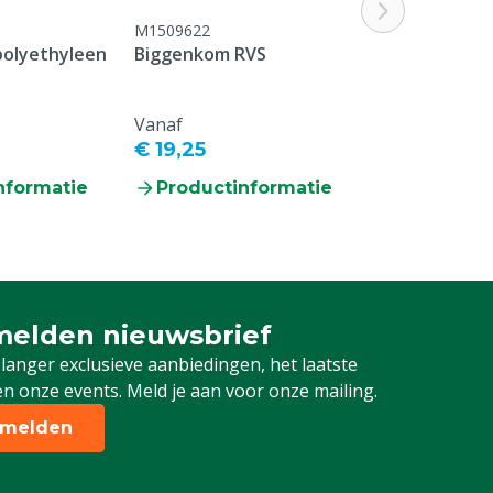
M1509622
olyethyleen
Biggenkom RVS
Vanaf
€ 19,25
nformatie
Productinformatie
elden nieuwsbrief
 je in voor onze nieuwsbrief
 langer exclusieve aanbiedingen, het laatste
n onze events. Meld je aan voor onze mailing.
melden