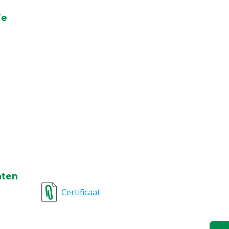
ie
nten
Certificaat