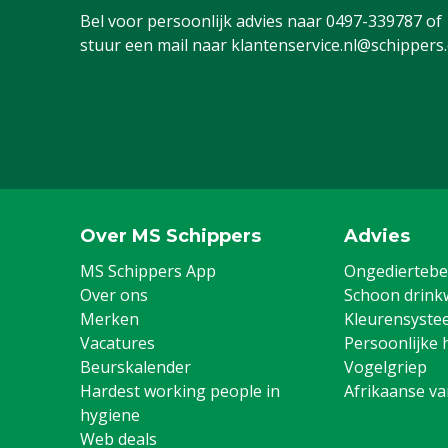
Bel voor persoonlijk advies naar
0497-339787
of
stuur een mail naar
klantenservice.nl@schippers
Over MS Schippers
Advies
MS Schippers App
Ongediertebes
Over ons
Schoon drink
Merken
Kleurensyste
Vacatures
Persoonlijke 
Beurskalender
Vogelgriep
Hardest working people in
Afrikaanse v
hygiene
Web deals