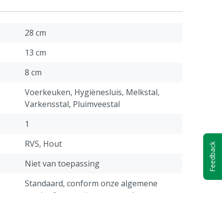
28 cm
13 cm
8 cm
Voerkeuken, Hygiënesluis, Melkstal,
Varkensstal, Pluimveestal
1
RVS, Hout
Feedback
Niet van toepassing
Standaard, conform onze algemene
service & garantie voorwaarden,
vermeld onder het kopje "Klantenservice
-> Klachten & Retour" onderaan deze