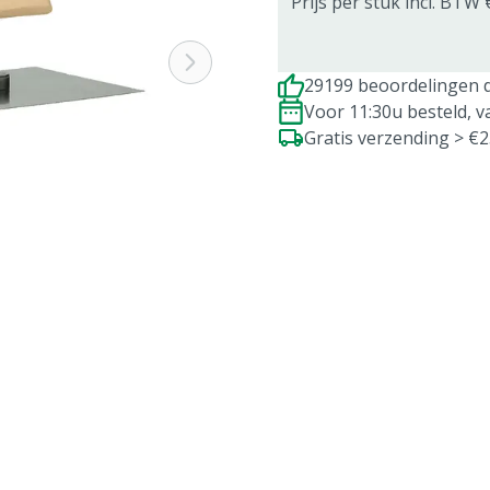
Prijs per stuk incl. BTW 
29199 beoordelingen d
Voor 11:30u besteld, 
Gratis verzending > €