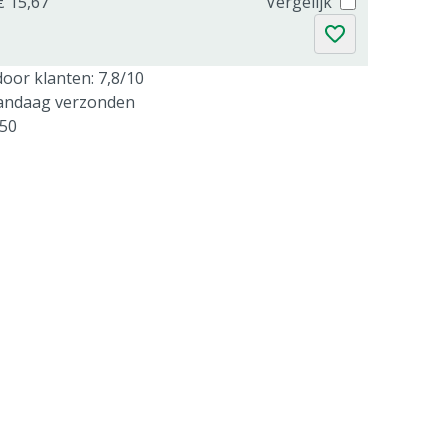
€ 15,67
Vergelijk
oor klanten: 7,8/10
vandaag verzonden
250