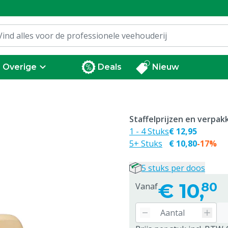
Overige
Deals
Nieuw
Staffelprijzen en verpa
1 - 4 Stuks
€ 12,95
5+ Stuks
€ 10,80
-17%
5 stuks per doos
€
10,
80
Vanaf