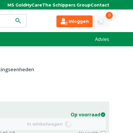
MS Gold
HyCare
The Schippers Group
Contact
0
Inloggen
Advies
kkingseenheden
Op voorraad
In winkelwagen