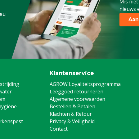
Mis niet
nieuws e
.eu
Aan
Klantenservice
trijding
AGROW Loyaliteitsprogramma
water
Leeggoed retourneren
em
Algemene voorwaarden
hygiëne
Bestellen & Betalen
Klachten & Retour
arkenspest
Privacy & Veiligheid
Contact