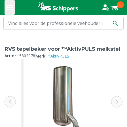
0
RVS tepelbeker voor ™AktivPULS melkstel
:
Art.nr.
:
5802078
Merk
™AktivPULS