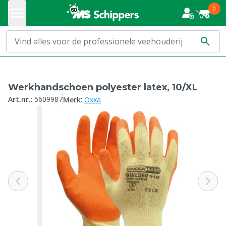
0
Werkhandschoen polyester latex, 10/XL
:
Art.nr.
:
5609987
Merk
Oxxa