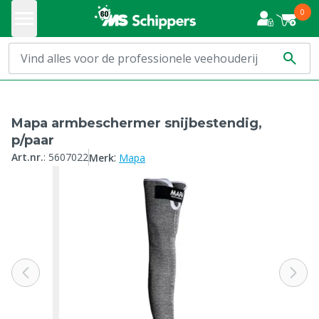
0
Mapa armbeschermer snijbestendig,
p/paar
:
Art.nr.
:
5607022
Merk
Mapa