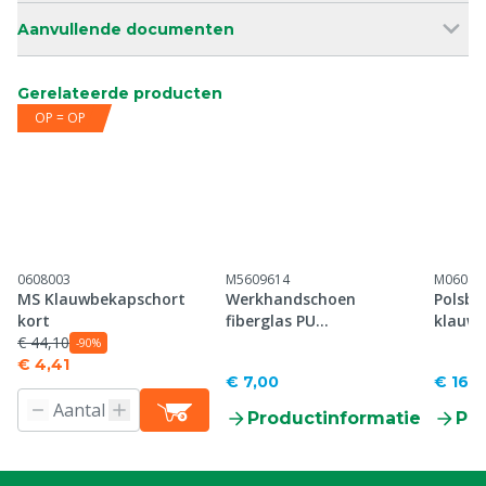
Aanvullende documenten
Gerelateerde producten
OP = OP
0608003
M5609614
M06080
MS Klauwbekapschort
Werkhandschoen
Polsbe
kort
fiberglas PU
klauwv
€ 44,10
snijbestendig
-90%
€ 4,41
€ 7,00
€ 16,9
Productinformatie
Pr