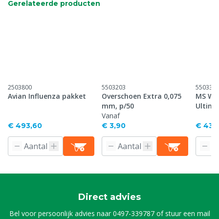
Gerelateerde producten
2503800
5503203
550330
Avian Influenza pakket
Overschoen Extra 0,075
MS Weg
mm, p/50
Ultima
Vanaf
€ 493,60
€ 3,90
€ 43,
Direct advies
Bel voor persoonlijk advies naar
0497-339787
of stuur een mail