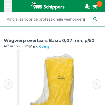
0
Wegwerp overlaars Basic 0,07 mm, p/50
:
Art.nr.
:
5503305
Merk
Overig