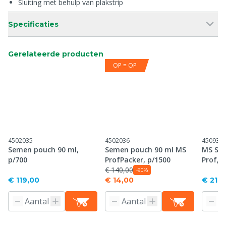
Sluiting met behulp van plakstrip
Specificaties
Gerelateerde producten
OP = OP
4502035
4502036
450938
Semen pouch 90 ml,
Semen pouch 90 ml MS
MS Sha
p/700
ProfPacker, p/1500
Prof, 
€ 140,00
-90%
€ 119,00
€ 14,00
€ 211,