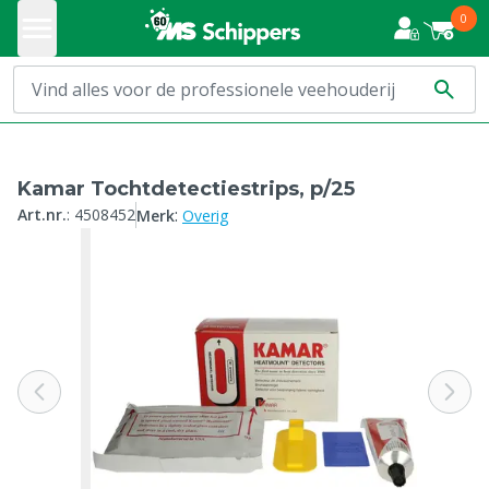
0
Kamar Tochtdetectiestrips, p/25
:
Art.nr.
:
4508452
Merk
Overig