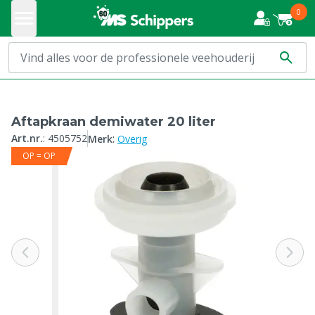
0
Aftapkraan demiwater 20 liter
:
Art.nr.
:
4505752
Merk
Overig
OP = OP