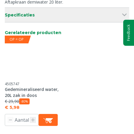
Aftapkraan demiwater 20 liter.
Specificaties
Feedback
Gerelateerde producten
OP = OP
4505747
Gedemineraliseerd water,
20L zak in doos
€ 29,90
-80%
€ 5,98