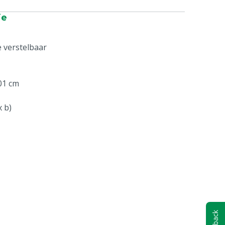
ie
e verstelbaar
01 cm
x b)