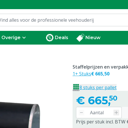
Overige
Deals
Nieuw
Staffelprijzen en verpa
1+ Stuks
€ 665,50
8 stuks per pallet
€
665,
50
Prijs per stuk incl. BTW 