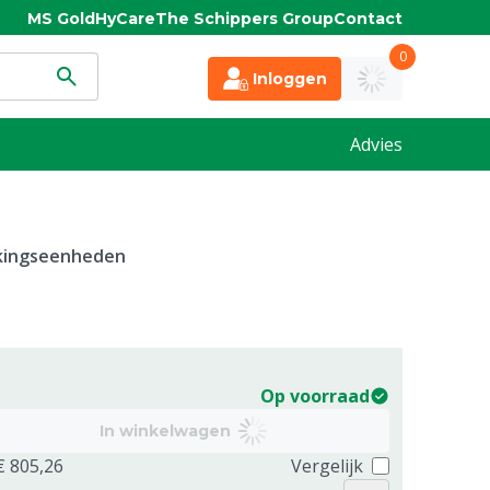
MS Gold
HyCare
The Schippers Group
Contact
0
Inloggen
Advies
kkingseenheden
Op voorraad
In winkelwagen
€ 805,26
Vergelijk