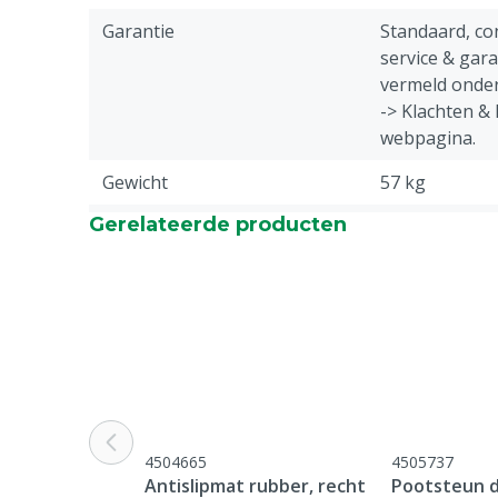
Garantie
Standaard, c
service & gar
vermeld onder
-> Klachten &
webpagina.
Gewicht
57 kg
Gerelateerde producten
Diergroep
Varkens
Specifieke diergroep
Beer
4504665
4505737
Antislipmat rubber, recht
Pootsteun d