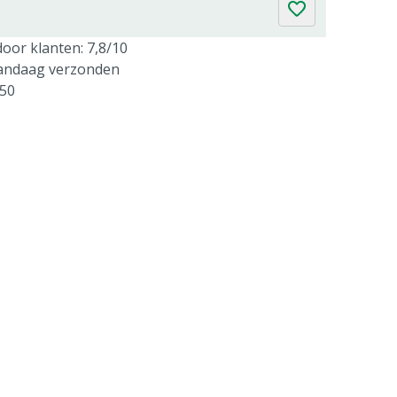
oor klanten: 7,8/10
vandaag verzonden
250