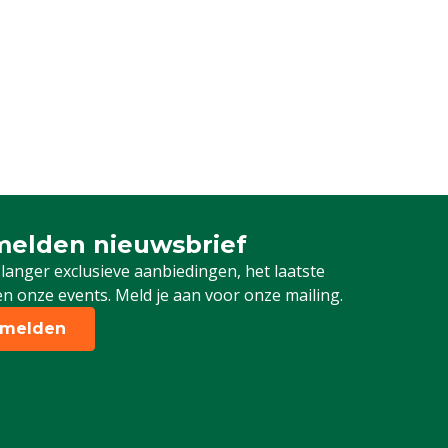
elden nieuwsbrief
 je in voor onze nieuwsbrief
 langer exclusieve aanbiedingen, het laatste
n onze events. Meld je aan voor onze mailing.
melden