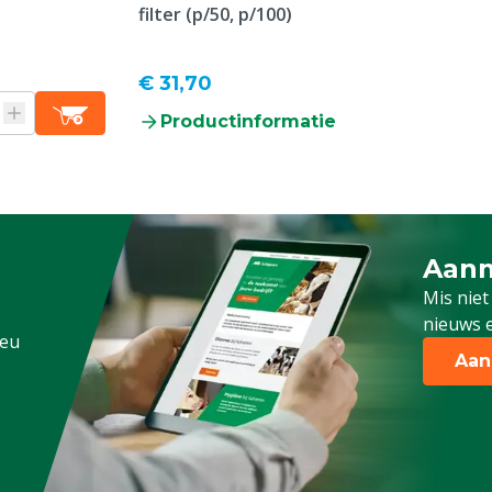
filter (p/50, p/100)
€ 31,70
Productinformatie
Aanm
Schrijf
Mis niet
nieuws e
.eu
Aan