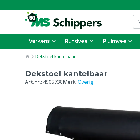
Varkens
Rundvee
Pluimvee
Dekstoel kantelbaar
Dekstoel kantelbaar
Art.nr.
:
4505738
Merk
:
Overig