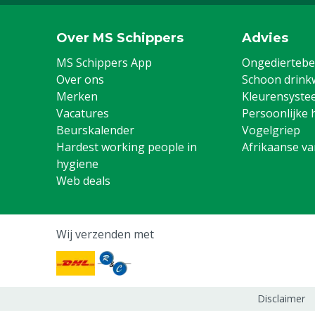
Over MS Schippers
Advies
MS Schippers App
Ongediertebes
Over ons
Schoon drink
Merken
Kleurensyste
Vacatures
Persoonlijke 
Beurskalender
Vogelgriep
Hardest working people in
Afrikaanse v
hygiene
Web deals
Wij verzenden met
Disclaimer