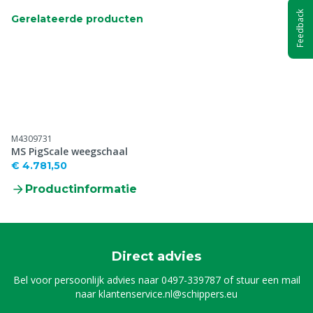
Feedback
Gerelateerde producten
M4309731
MS PigScale weegschaal
€ 4.781,50
Productinformatie
Direct advies
Bel voor persoonlijk advies naar
0497-339787
of stuur een mail
naar
klantenservice.nl@schippers.eu