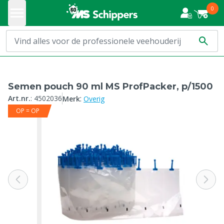
0
Semen pouch 90 ml MS ProfPacker, p/1500
:
Art.nr.
:
4502036
Merk
Overig
OP = OP