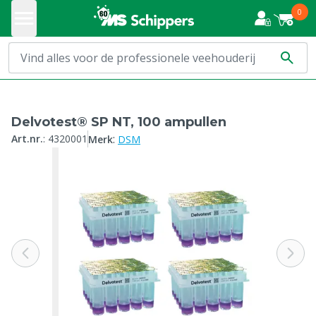
0
Delvotest® SP NT, 100 ampullen
:
Art.nr.
:
4320001
Merk
DSM