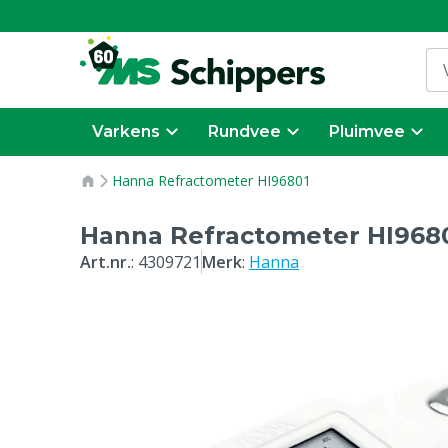
Varkens
Rundvee
Pluimvee
Hanna Refractometer HI96801
Hanna Refractometer HI968
Art.nr.
:
4309721
Merk
:
Hanna