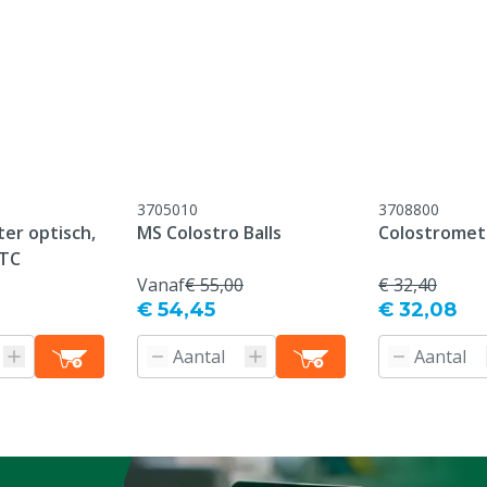
everdatum, er geldt geen
ijtage-onderdelen /
ebruik / breukschade /
nderhoud
3705010
3708800
er optisch,
MS Colostro Balls
Colostromet
ens, Pluimvee, Schapen,
ATC
g
Vanaf
€ 55,00
€ 32,40
€ 54,45
€ 32,08