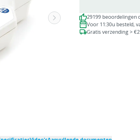
29199 beoordelingen d
Voor 11:30u besteld, 
Gratis verzending > €
Specificaties
Video's
Aanvullende documenten