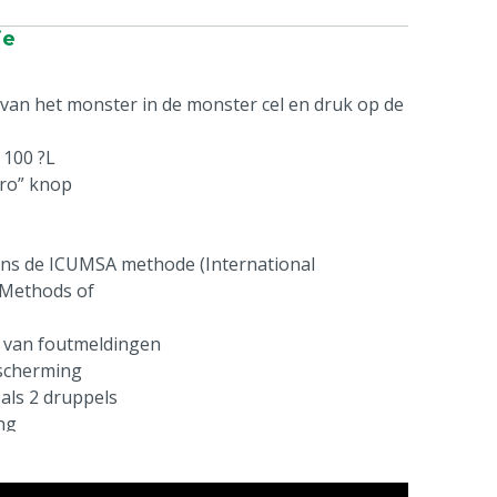
ie
 van het monster in de monster cel en druk op de
100 ?L
ero” knop
ens de ICUMSA methode (International
 Methods of
 van foutmeldingen
scherming
 als 2 druppels
ng
ry Error Protection System)
pen
: