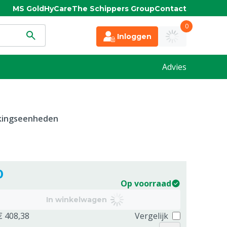
MS Gold
HyCare
The Schippers Group
Contact
0
Inloggen
Advies
kkingseenheden
0
Op voorraad
In winkelwagen
€ 408,38
Vergelijk