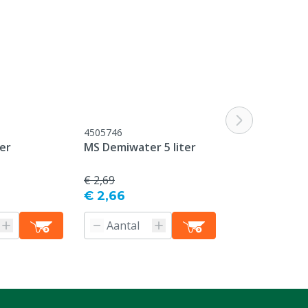
OP = OP
4505746
4505747
er
MS Demiwater 5 liter
Gedeminerali
20L zak in do
€ 2,69
€ 29,90
-80%
€ 2,66
€ 5,98