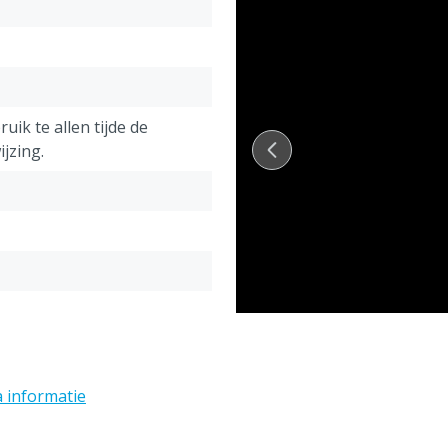
Gewicht: 420 gram
Meetbereik: 0 tot 85% Bri
Temperatuurbereik: 0 tot
Resolutie: ± 0,1% Brix / ± 
Nauwkeurigheid: ± 0,2% Br
uik te allen tijde de
Temperatuurcompensatie:
jzing.
Lichtbron: LED
Beschermingsgraad: IP65
Voeding: 9V Batterij
a informatie
f