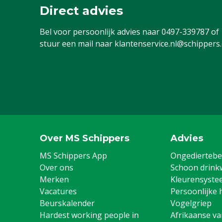
Direct advies
Bel voor persoonlijk advies naar
0497-339787
of
stuur een mail naar
klantenservice.nl@schippers
Over MS Schippers
Advies
MS Schippers App
Ongediertebes
Over ons
Schoon drink
Merken
Kleurensyste
Vacatures
Persoonlijke 
Beurskalender
Vogelgriep
Hardest working people in
Afrikaanse v