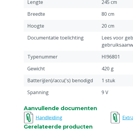
Lengte
245 cm
Breedte
80 cm
Hoogte
20 cm
Documentatie toelichting
Lees voor gebr
gebruiksaanwi
Typenummer
HI96801
Gewicht
420 g
Batterij(en)/accu('s) benodigd
1 stuk
Spanning
9 V
Schakelaar
Aan/uit
Aanvullende documenten
Stuks
1
Handleiding
Extr
Gerelateerde producten
Materiaal
RVS, Kunststo