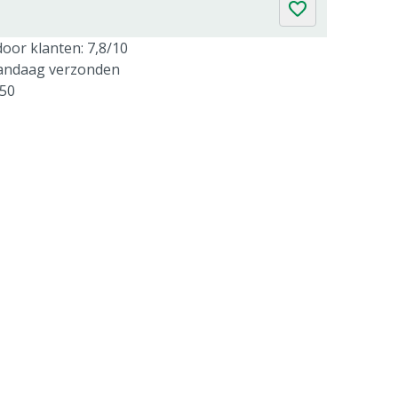
oor klanten: 7,8/10
vandaag verzonden
250