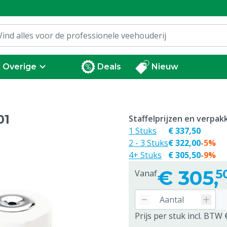
Overige
Deals
Nieuw
01
Staffelprijzen en verpa
1 Stuks
€ 337,50
2 - 3 Stuks
€ 322,00
-5%
4+ Stuks
€ 305,50
-9%
€
305,
5
Vanaf
Prijs per stuk incl. BTW 