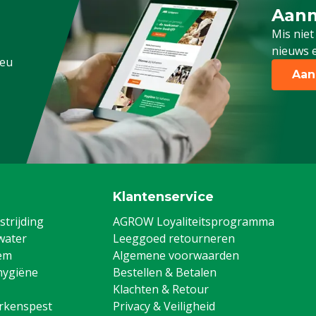
Aanm
Schrijf
Mis niet
nieuws e
.eu
Aan
Klantenservice
trijding
AGROW Loyaliteitsprogramma
water
Leeggoed retourneren
em
Algemene voorwaarden
hygiëne
Bestellen & Betalen
Klachten & Retour
arkenspest
Privacy & Veiligheid