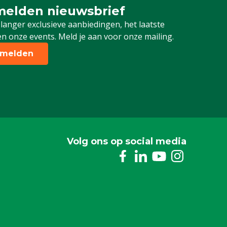
elden nieuwsbrief
 je in voor onze nieuwsbrief
 langer exclusieve aanbiedingen, het laatste
n onze events. Meld je aan voor onze mailing.
melden
Volg ons op social media