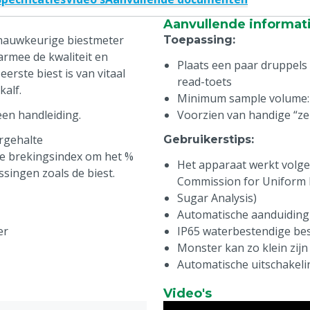
Aanvullende informat
 nauwkeurige biestmeter
Toepassing
:
armee de kwaliteit en
Plaats een paar druppels
erste biest is van vitaal
read-toets
alf.
Minimum sample volume: 
een handleiding.
Voorzien van handige “z
rgehalte
Gebruikerstips
:
de brekingsindex om het %
Het apparaat werkt volg
ssingen zoals de biest.
Commission for Uniform
Sugar Analysis)
Automatische aanduiding
er
IP65 waterbestendige be
Monster kan zo klein zijn
Automatische uitschakeli
Voorzien van BEPS (Batte
Video's
Technische eigenschap