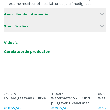
externe monteur of installateur op je erf nodig hebt.
Aanvullende informatie
Specificaties
Video's
Gerelateerde producten
2401229
4300017
880045
HyCare gateway (EU868)
Watermeter V200P incl.
Waterm
pulsgever + kabel met
BNC connector tbv Digi
€ 865,50
€ 205,50
€ 578