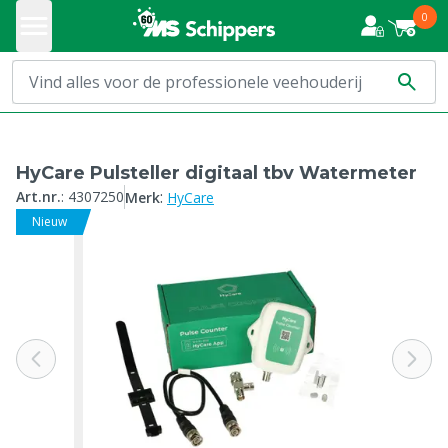
0
HyCare Pulsteller digitaal tbv Watermeter
:
Art.nr.
:
4307250
Merk
HyCare
Nieuw