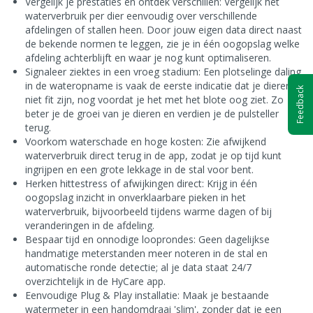
Vergelijk je prestaties en ontdek verschillen: Vergelijk het
waterverbruik per dier eenvoudig over verschillende
afdelingen of stallen heen. Door jouw eigen data direct naast
de bekende normen te leggen, zie je in één oogopslag welke
afdeling achterblijft en waar je nog kunt optimaliseren.
Signaleer ziektes in een vroeg stadium: Een plotselinge daling
in de wateropname is vaak de eerste indicatie dat je dieren
Feedback
niet fit zijn, nog voordat je het met het blote oog ziet. Zo
beter je de groei van je dieren en verdien je de pulsteller
terug.
Voorkom waterschade en hoge kosten: Zie afwijkend
waterverbruik direct terug in de app, zodat je op tijd kunt
ingrijpen en een grote lekkage in de stal voor bent.
Herken hittestress of afwijkingen direct: Krijg in één
oogopslag inzicht in onverklaarbare pieken in het
waterverbruik, bijvoorbeeld tijdens warme dagen of bij
veranderingen in de afdeling.
Bespaar tijd en onnodige looprondes: Geen dagelijkse
handmatige meterstanden meer noteren in de stal en
automatische ronde detectie; al je data staat 24/7
overzichtelijk in de HyCare app.
Eenvoudige Plug & Play installatie: Maak je bestaande
watermeter in een handomdraai 'slim', zonder dat je een