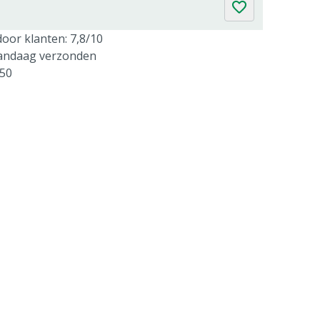
oor klanten: 7,8/10
vandaag verzonden
250