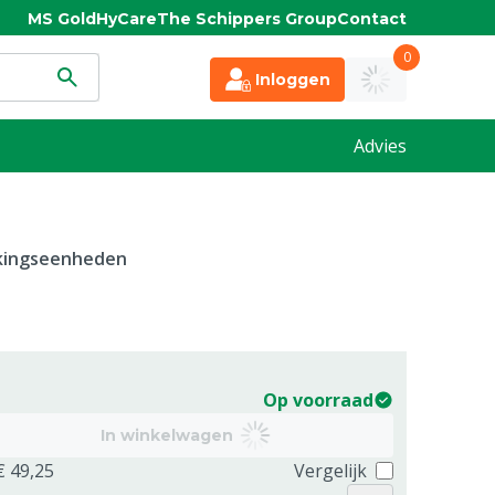
MS Gold
HyCare
The Schippers Group
Contact
0
Inloggen
Advies
kkingseenheden
Op voorraad
In winkelwagen
€ 49,25
Vergelijk