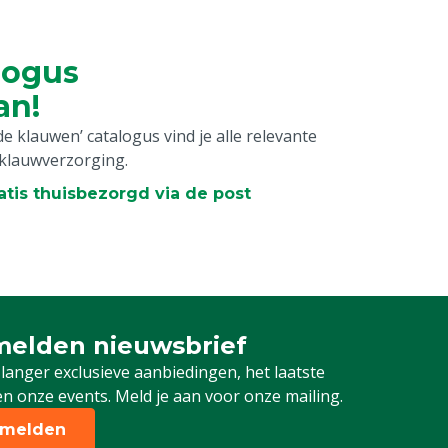
logus
an!
 klauwen’ catalogus vind je alle relevante
 klauwverzorging.
atis thuisbezorgd via de post
elden nieuwsbrief
 je in voor onze nieuwsbrief
 langer exclusieve aanbiedingen, het laatste
n onze events. Meld je aan voor onze mailing.
melden