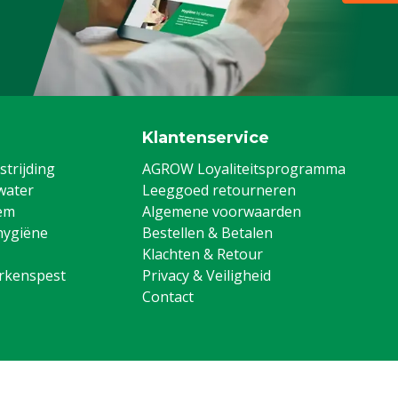
Klantenservice
trijding
AGROW Loyaliteitsprogramma
water
Leeggoed retourneren
em
Algemene voorwaarden
hygiëne
Bestellen & Betalen
Klachten & Retour
arkenspest
Privacy & Veiligheid
Contact