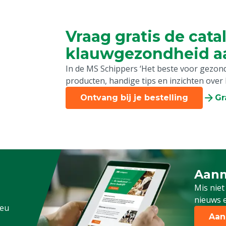
Vraag gratis de cata
klauwgezondheid a
In de MS Schippers ‘Het beste voor gezonde
producten, handige tips en inzichten over
Ontvang bij je bestelling
Gr
Aanm
Schrijf
Mis niet
nieuws e
.eu
Aan