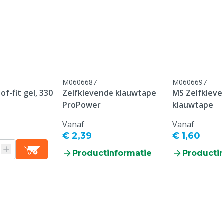
M0606687
M0606697
of-fit gel, 330
Zelfklevende klauwtape
MS Zelfklev
ProPower
klauwtape
Vanaf
Vanaf
€ 2,39
€ 1,60
Productinformatie
Producti