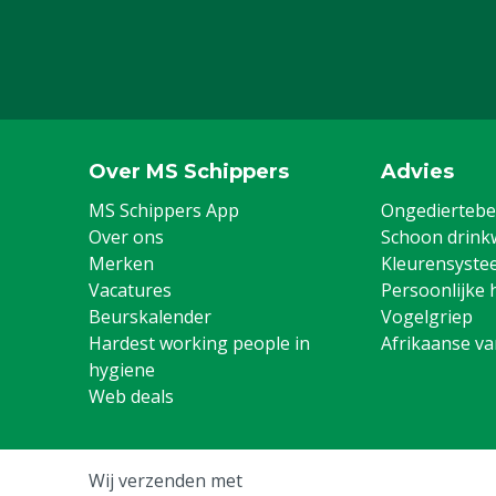
Over MS Schippers
Advies
MS Schippers App
Ongediertebes
Over ons
Schoon drink
Merken
Kleurensyste
Vacatures
Persoonlijke 
Beurskalender
Vogelgriep
Hardest working people in
Afrikaanse v
hygiene
Web deals
Wij verzenden met