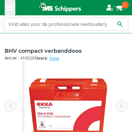
0
BHV compact verbanddoos
:
Art.nr.
:
4100209
Merk
Oxxa