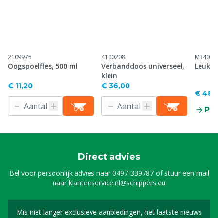
2109975
4100208
M34098
Oogspoelfles, 500 ml
Verbanddoos universeel,
Leukop
klein
€ 11,20
€ 36,00
€ 48,
Pr
Direct advies
Bel voor persoonlijk advies naar
0497-339787
of stuur een mail
naar
klantenservice.nl@schippers.eu
Mis niet langer exclusieve aanbiedingen, het laatste nieuws
Schrijf je in voor onze n