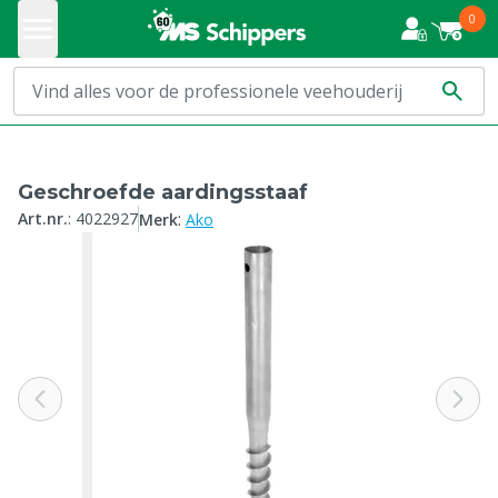
0
Geschroefde aardingsstaaf
:
Art.nr.
:
4022927
Merk
Ako