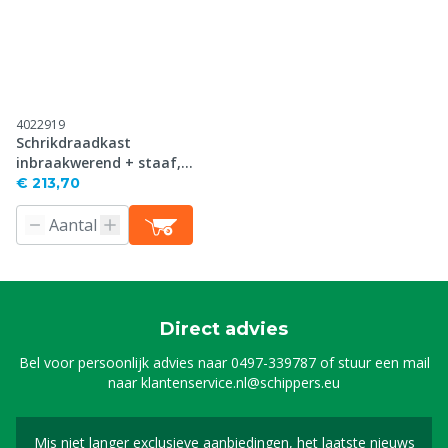
4022919
Schrikdraadkast
inbraakwerend + staaf,
gegalvaniseerd
€ 213,70
Direct advies
Bel voor persoonlijk advies naar
0497-339787
of stuur een mail
naar
klantenservice.nl@schippers.eu
Mis niet langer exclusieve aanbiedingen, het laatste nieuws