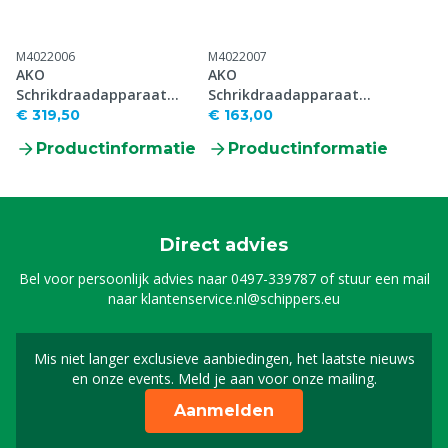
M4022006
M4022007
AKO
AKO
Schrikdraadapparaat
Schrikdraadapparaat
Duo Power Smart, 12/230
Duo Power, 12/230 V
€ 319,50
€ 163,00
V
Productinformatie
Productinformatie
Direct advies
Bel voor persoonlijk advies naar
0497-339787
of stuur een mail
naar
klantenservice.nl@schippers.eu
Mis niet langer exclusieve aanbiedingen, het laatste nieuws
Schrijf je in voor onze n
en onze events. Meld je aan voor onze mailing.
Aanmelden