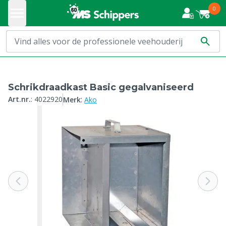
0
Schrikdraadkast Basic gegalvaniseerd
:
Art.nr.
:
4022920
Merk
Ako